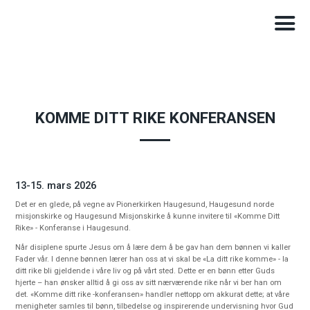
KOMME DITT RIKE KONFERANSEN
13-15. mars 2026
Det er en glede, på vegne av Pionerkirken Haugesund, Haugesund norde
misjonskirke og Haugesund Misjonskirke å kunne invitere til «Komme Ditt
Rike» - Konferanse i Haugesund.
Når disiplene spurte Jesus om å lære dem å be gav han dem bønnen vi kaller
Fader vår. I denne bønnen lærer han oss at vi skal be «La ditt rike komme» - la
ditt rike bli gjeldende i våre liv og på vårt sted. Dette er en bønn etter Guds
hjerte – han ønsker alltid å gi oss av sitt nærværende rike når vi ber han om
det. «Komme ditt rike -konferansen» handler nettopp om akkurat dette; at våre
menigheter samles til bønn, tilbedelse og inspirerende undervisning hvor Gud