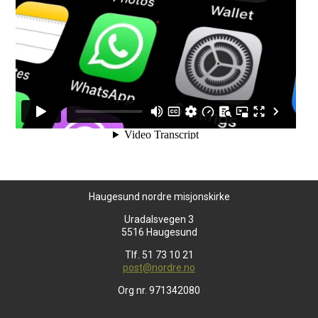
Haugesund nordre misjonskirke
Uradalsvegen 3
5516 Haugesund
Tlf. 51 73 10 21
post@nordre.no
Org nr. 971342080