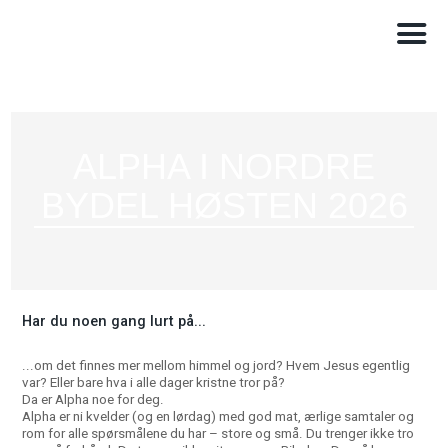
ALPHA I NORDRE
BYDEL HØSTEN 2026
Har du noen gang lurt på...
...om det finnes mer mellom himmel og jord? Hvem Jesus egentlig
var? Eller bare hva i alle dager kristne tror på?
Da er Alpha noe for deg.
Alpha er ni kvelder (og en lørdag) med god mat, ærlige samtaler og
rom for alle spørsmålene du har – store og små. Du trenger ikke tro