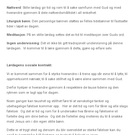
Nattve
rd:
Stille lørdag gir tid og rom til å søke samfunn med Gud og med
hverandre gjennom å dele nattverdsmåltidet i all enkelhet.
Liturgisk bønn:
Den personlige bønnen støttes av felles tidebønner til fastsatte
tider i løpet av dagen.
Meditasjon:
På en stille lørdag settes det av tid til meditasjon over Guds ord.
Ingen undervisning:
Det vil ikke bli gitt tradisjonell undervisning på denne
lørdagen. Vi kommer til å lære gjennom å delta, gjøre og erfare selv.
Lørdagens sosiale kontrakt:
Vi er kommet sammen for å styrke hverandre i å trene opp vår evne til å lytte, til
oppmerksomt nærvær, til å søke stillhet og å være alene sammen med Gud.
Derfor hjelper vi hverandre gjennom å respektere de tause tidene og den
rytmen som er lagt opp for dagen.
Noen ganger kan taushet og stillhet føre til at vanskelige tanker og
ubehagelige følelser kommer opp. Her er det tid og rom for tårer og alle slags
følelser. Og det er tid og rom for å undersøke hva tårene og følelsene vil
fortelle deg om dine behov. Og det de forteller deg inviteres du til å snakke
med Jesus om i din egen stille bønn.
Dette er et trygt sted og dersom du blir overveldet av sterke følelser kan du