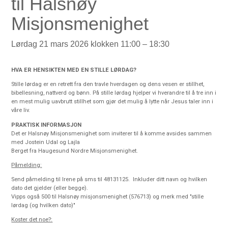
til Halsnøy
Misjonsmenighet
Lørdag 21 mars 2026 klokken 11:00 – 18:30
HVA ER HENSIKTEN MED EN STILLE LØRDAG?
Stille lørdag er en retrett fra den travle hverdagen og dens vesen er stillhet,
bibellesning, nattverd og bønn. På stille lørdag hjelper vi hverandre til å tre inn i
en mest mulig uavbrutt stillhet som gjør det mulig å lytte når Jesus taler inn i
våre liv.
PRAKTISK INFORMASJON
Det er Halsnøy Misjonsmenighet som inviterer til å komme avsides sammen
med Jostein Udal og Lajla
Berget fra Haugesund Nordre Misjonsmenighet.
Påmelding:
Send påmelding til Irene på sms til 48131125. Inkluder ditt navn og hvilken
dato det gjelder (eller begge).
Vipps også 500 til Halsnøy misjonsmenighet (576713) og merk med "stille
lørdag (og hvilken dato)"
Koster det noe?: