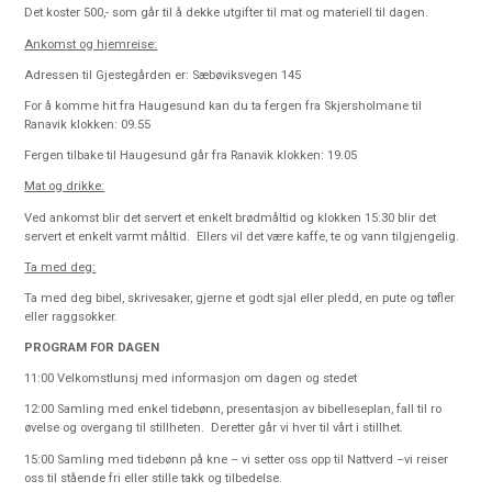
Det koster 500,- som går til å dekke utgifter til mat og materiell til dagen.
Ankomst og hjemreise:
Adressen til Gjestegården er: Sæbøviksvegen 145
For å komme hit fra Haugesund kan du ta fergen fra Skjersholmane til
Ranavik klokken: 09.55
Fergen tilbake til Haugesund går fra Ranavik klokken: 19.05
Mat og drikke:
Ved ankomst blir det servert et enkelt brødmåltid og klokken 15:30 blir det
servert et enkelt varmt måltid. Ellers vil det være kaffe, te og vann tilgjengelig.
Ta med deg:
Ta med deg bibel, skrivesaker, gjerne et godt sjal eller pledd, en pute og tøfler
eller raggsokker.
PROGRAM FOR DAGEN
11:00 Velkomstlunsj med informasjon om dagen og stedet
12:00 Samling med enkel tidebønn, presentasjon av bibelleseplan, fall til ro
øvelse og overgang til stillheten. Deretter går vi hver til vårt i stillhet.
15:00 Samling med tidebønn på kne – vi setter oss opp til Nattverd –vi reiser
oss til stående fri eller stille takk og tilbedelse.