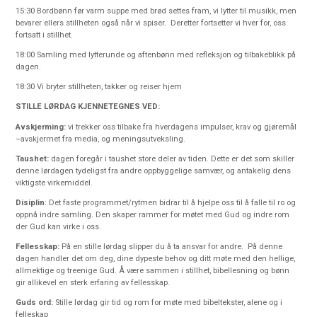
15:30 Bordbønn før varm suppe med brød settes fram, vi lytter til musikk, men
bevarer ellers stillheten også når vi spiser. Deretter fortsetter vi hver for, oss
fortsatt i stillhet.
18:00 Samling med lytterunde og aftenbønn med refleksjon og tilbakeblikk på
dagen.
18:30 Vi bryter stillheten, takker og reiser hjem
STILLE LØRDAG KJENNETEGNES VED:
Avskjerming:
vi trekker oss tilbake fra hverdagens impulser, krav og gjøremål
–avskjermet fra media, og meningsutveksling.
Taushet
:
dagen foregår i taushet store deler av tiden. Dette er det som skiller
denne lørdagen tydeligst fra andre oppbyggelige samvær, og antakelig dens
viktigste virkemiddel.
Disiplin
:
Det faste programmet/rytmen bidrar til å hjelpe oss til å falle til ro og
oppnå indre samling. Den skaper rammer for møtet med Gud og indre rom
der Gud kan virke i oss.
Fellesskap
:
På en stille lørdag slipper du å ta ansvar for andre. På denne
dagen handler det om deg, dine dypeste behov og ditt møte med den hellige,
allmektige og treenige Gud. Å være sammen i stillhet, bibellesning og bønn
gir allikevel en sterk erfaring av fellesskap.
Guds ord:
Stille lørdag gir tid og rom for møte med bibeltekster, alene og i
felleskap