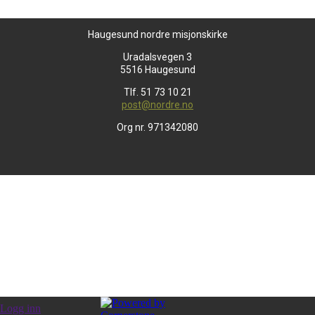
Haugesund nordre misjonskirke
Uradalsvegen 3
5516 Haugesund
Tlf. 51 73 10 21
post@nordre.no
Org nr. 971342080
Logg inn