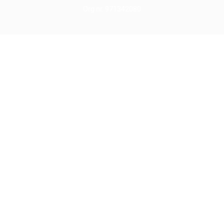
Org nr. 971342080