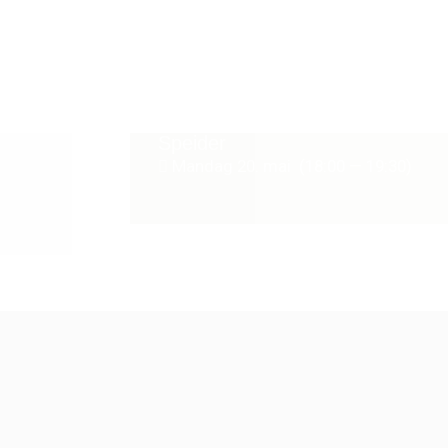
Speider
Mandag 20. mai (18:00 — 19:30)
Mandag 27. mai
Mandag 3. juni
Mandag 10.