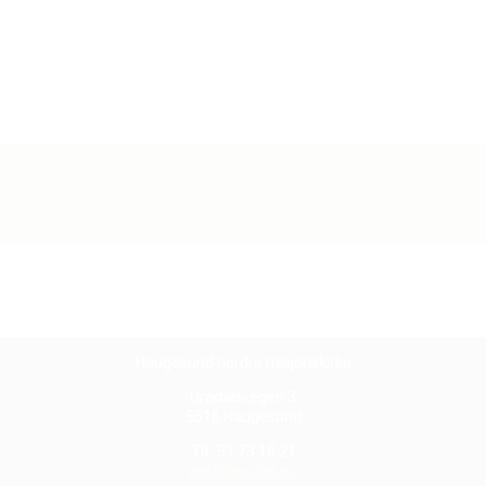
 juni
Haugesund nordre misjonskirke
Uradalsvegen 3
5516 Haugesund
Tlf. 51 73 10 21
post@nordre.no