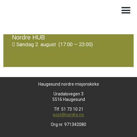
Nordre HUB
Søndag 2. august (17:00 — 23:00)
Søndag 9. august
Søndag 16. august
Søndag 23.
august
Haugesund nordre misjonskirke
Uradalsvegen 3
5516 Haugesund
Tlf. 51 73 10 21
post@nordre.no
Org nr. 971342080